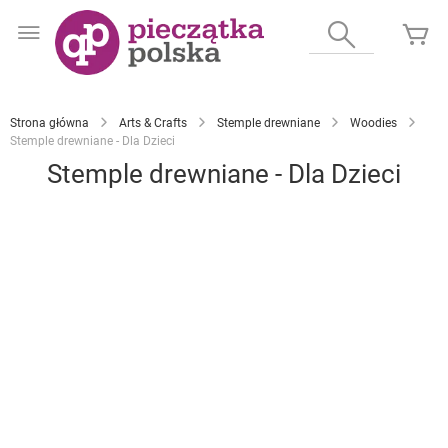
Przejdź
do
Wyszukaj
Mó
treści
Strona główna
Arts & Crafts
Stemple drewniane
Woodies
Stemple drewniane - Dla Dzieci
Stemple drewniane - Dla Dzieci