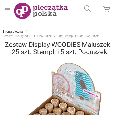
Przejdź
do
Wyszukaj
Mó
treści
Strona główna
Zestaw Display WOODIES Maluszek - 25 szt. Stempli i 5 szt. Poduszek
Zestaw Display WOODIES Maluszek
- 25 szt. Stempli i 5 szt. Poduszek
Przejdź
na
koniec
galerii