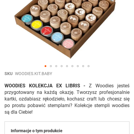
Przejdź
SKU
WOODIES.KIT.BABY
na
początek
WOODIES KOLEKCJA EX LIBRIS -
Z Woodies jesteś
galerii
przygotowany na każdą okazję. Tworzysz profesjonalnie
kartki, ozdabiasz rękodzieło, kochasz craft lub chcesz się
po prostu pobawić stemplami? Kolekcje stempli woodies
są dla Ciebie!
Informacje o tym produkcie