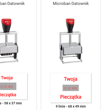
ban Datownik
Microban Datownik
ie
58 x 37 mm
9 linie
68 x 49 mm