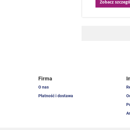
Zobacz szczegó
Firma
I
O nas
R
Płatność i dostawa
O
P
A