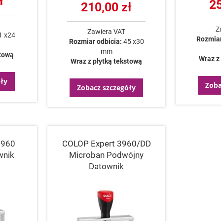
ł
25
210,00 zł
Z
Zawiera VAT
1 x24
Rozmiar
Rozmiar odbicia:
45 x30
mm
stową
Wraz z
Wraz z płytką tekstową
ły
Zoba
Zobacz szczegóły
3960
COLOP Expert 3960/DD
wnik
Microban Podwójny
Datownik