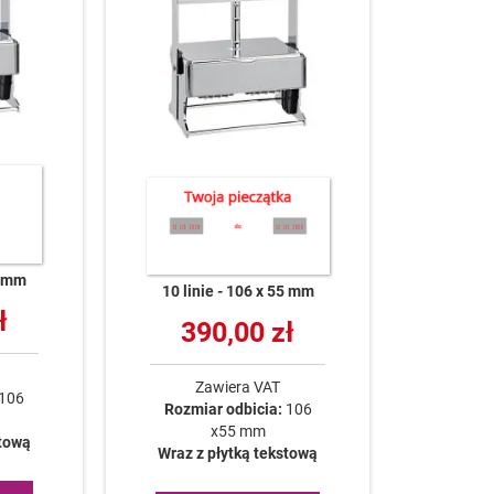
5 mm
10 linie
106 x 55 mm
ł
390,00 zł
Zawiera VAT
106
Rozmiar odbicia:
106
x55 mm
stową
Wraz z płytką tekstową