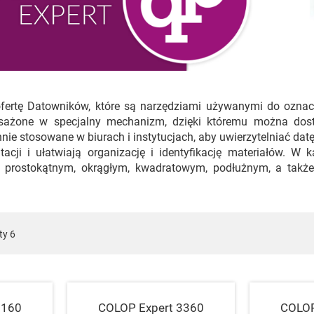
ofertę Datowników, które są narzędziami używanymi do oznac
sażone w specjalny mechanizm, dzięki któremu można dosto
nie stosowane w biurach i instytucjach, aby uwierzytelniać d
cji i ułatwiają organizację i identyfikację materiałów. W 
 o prostokątnym, okrągłym, kwadratowym, podłużnym, a takż
ty
6
3160
COLOP Expert 3360
COLOP