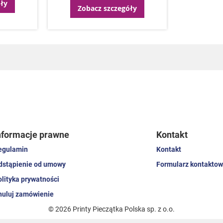
ły
Zobacz szczegóły
nformacje prawne
Kontakt
egulamin
Kontakt
dstąpienie od umowy
Formularz kontaktow
olityka prywatności
nuluj zamówienie
© 2026 Printy Pieczątka Polska sp. z o.o.