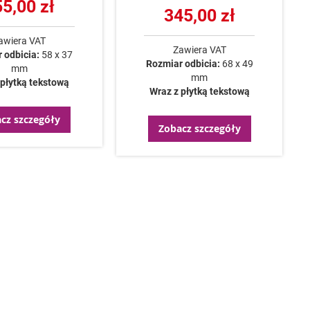
5,00 zł
345,00 zł
awiera VAT
Zawiera VAT
 odbicia:
58 x 37
Rozmiar odbicia:
68 x 49
mm
mm
 płytką tekstową
Wraz z płytką tekstową
cz szczegóły
Zobacz szczegóły