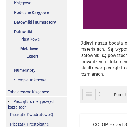
Księgowe
Podłużne Księgowe
Datowniki i numeratory
Datowniki
Plastikowe
Odkryj naszą bogatą 
Metalowe
materiałach. Są wypo
Datowniki są powszech
Expert
prowadzeniu dokumenta
plastikowe pieczątki
Numeratory
rozmiarach.
Stemple Taśmowe
Zobacz
Tabelaryczne Księgowe
Siatka
Lista
Produk
jako
Pieczątki o nietypowych
kształtach
Pieczątki Kwadratowe Q
COLOP Expert 
Pieczątki Prostokątne