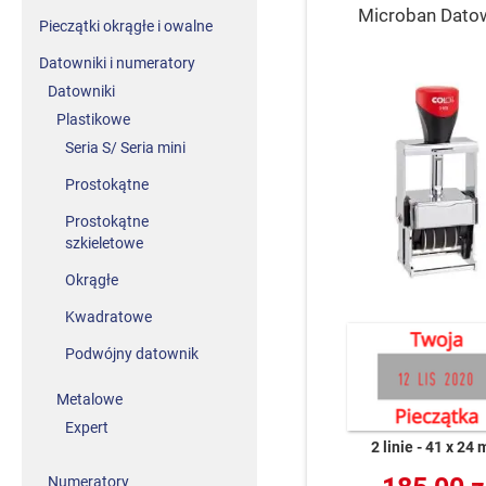
Microban Dato
Pieczątki okrągłe i owalne
Datowniki i numeratory
Datowniki
Plastikowe
Seria S/ Seria mini
Prostokątne
Prostokątne
szkieletowe
Okrągłe
Kwadratowe
Podwójny datownik
Metalowe
Expert
2 linie
41 x 24
Numeratory