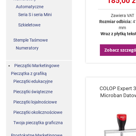
185,00 z
Automatyczne
Seria S i seria Mini
Zawiera VAT
Rozmiar odbicia:
4
Szkieletowe
mm
Wraz z płytką tek
Stemple Taśmowe
Numeratory
Zobacz szczegó
Pieczątki Marketingowe
Pieczątka z grafiką
Pieczątki edukacyjne
COLOP Expert 
Pieczątki świąteczne
Microban Dato
Pieczątki lojalnościowe
Pieczątki okolicznościowe
Twoja pieczątka graficzna
Prostokątne Marketingowe