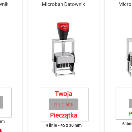
wnik
Microban Datownik
Micro
 mm
6 lin
4 linie
45 x 30 mm