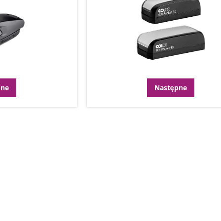
pne
Następne