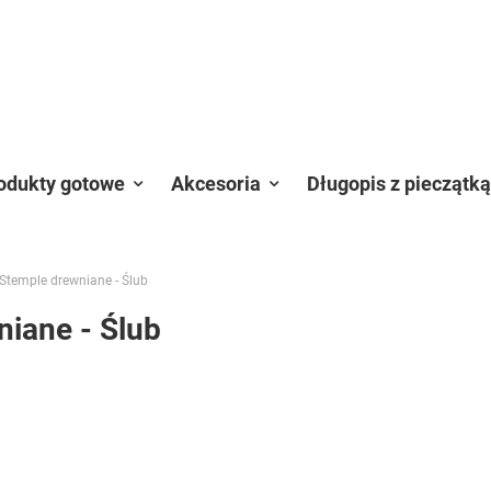
odukty gotowe
Akcesoria
Długopis z pieczątką
Stemple drewniane - Ślub
iane - Ślub