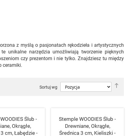
worzona z myślą o pasjonatach rękodzieła i artystycznych
 te unikalne narzędzia umożliwiają tworzenie pięknych
oszeniom czy prezentom i nie tylko. Znajdziesz tu między
b ceramiki.
Ustaw
Sortuj wg
kierune
malejąc
 WOODIES Ślub -
Stemple WOODIES Ślub -
iane, Okrągłe,
Drewniane, Okrągłe,
 3 cm, Łabędzie -
Średnica 3 cm, Kieliszki -