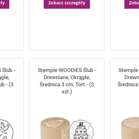
ły
Zobacz szczegóły
Zoba
Ślub -
Stemple WOODIES Ślub -
Stemple
głe,
Drewniane, Okrągłe,
Drewn
b - (3
Średnica 3 cm, Tort - (3
Średnica 
szt.)