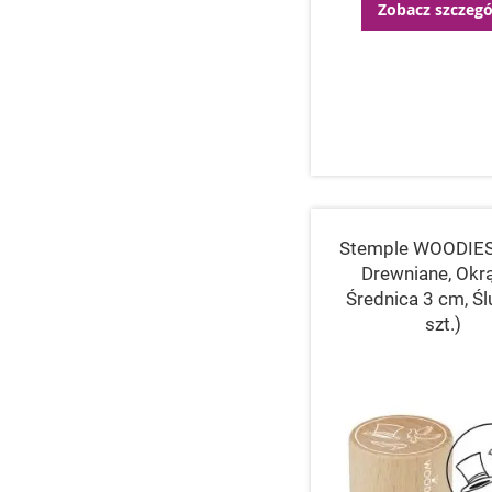
Zobacz szczegó
Stemple WOODIES 
Drewniane, Okrą
Średnica 3 cm, Ślu
szt.)