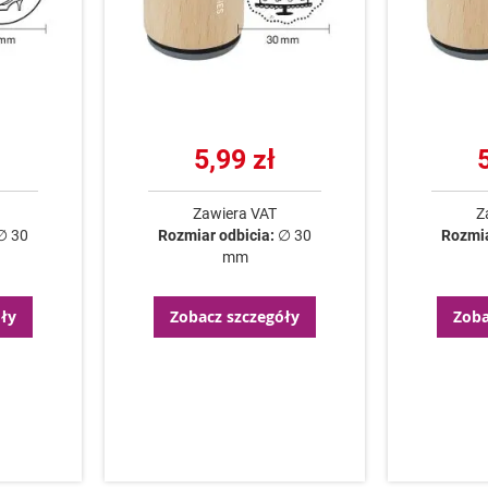
5,99 zł
Zawiera VAT
Z
∅ 30
Rozmiar odbicia:
∅ 30
Rozmia
mm
ły
Zobacz szczegóły
Zoba