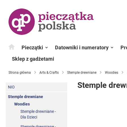
Przejdź
do
treści
Pieczątki
Datowniki i numeratory
Pr
Sklep z gadżetami
Strona główna
Arts & Crafts
Stemple drewniane
Woodies
Stemple drewn
NIO
Stemple drewniane
Woodies
Stemple drewniane -
Dla Dzieci
Stemple drewniane -