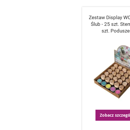
Zestaw Display W
Ślub - 25 szt. Stem
szt. Podusz
Zobacz szczegó