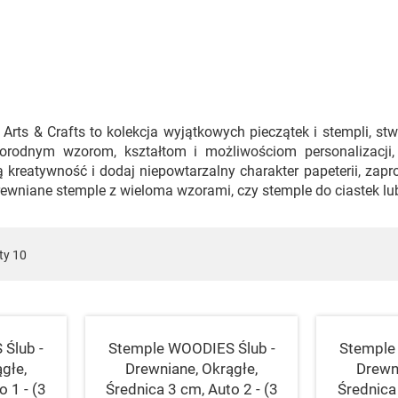
 Arts & Crafts to kolekcja wyjątkowych pieczątek i stempli, st
norodnym wzorom, kształtom i możliwościom personalizacji,
 kreatywność i dodaj niepowtarzalny charakter papeterii, zapr
drewniane stemple z wieloma wzorami, czy stemple do ciastek lu
ty
10
Ślub -
Stemple WOODIES Ślub -
Stemple
głe,
Drewniane, Okrągłe,
Drewn
o 1 - (3
Średnica 3 cm, Auto 2 - (3
Średnica