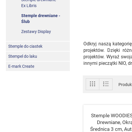
Ex Libris
Stemple drewniane -
Ślub
Zestawy Display
Odkryj naszą kategorię
Stemple do ciastek
projektów. Dzięki róż
Stempel do laku
projektów. Wyraź swoją
innymi pieczątki NIO, 
E-mark Create
Zobacz
Siatka
Lista
Produk
jako
Stemple WOODIES 
Drewniane, Okrą
Średnica 3 cm, Aut