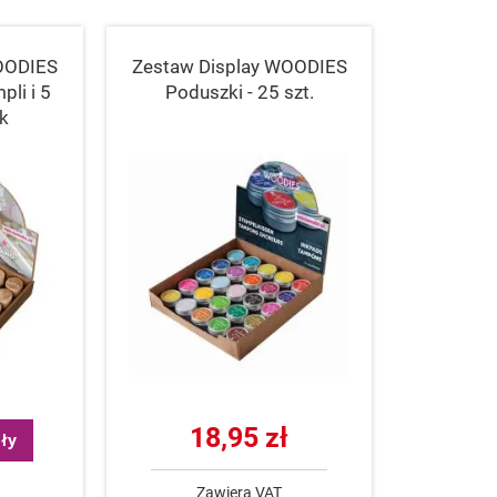
OODIES
Zestaw Display WOODIES
pli i 5
Poduszki - 25 szt.
ek
18,95 zł
ły
Zawiera VAT