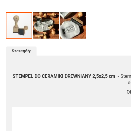
Przejdź
na
Szczegóły
początek
galerii
STEMPEL DO CERAMIKI DREWNIANY 2,5x2,5 cm -
Stem
d
Of