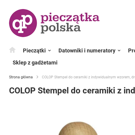
Przejdź
do
treści
Pieczątki
Datowniki i numeratory
Pr
Sklep z gadżetami
Strona główna
COLOP Stempel do ceramiki z indywidualnym wzorem, dr
COLOP Stempel do ceramiki z in
Przejdź
na
koniec
galerii