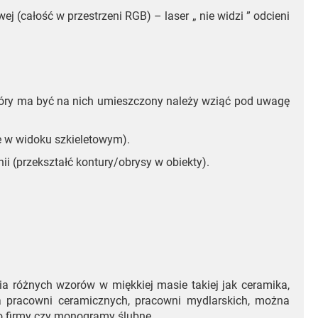
j (całość w przestrzeni RGB) – laser „ nie widzi ” odcieni
 który ma być na nich umieszczony należy wziąć pod uwagę
ne w widoku szkieletowym).
nii (przekształć kontury/obrysy w obiekty).
 różnych wzorów w miękkiej masie takiej jak ceramika,
la pracowni ceramicznych, pracowni mydlarskich, można
o firmy czy monogramy ślubne.