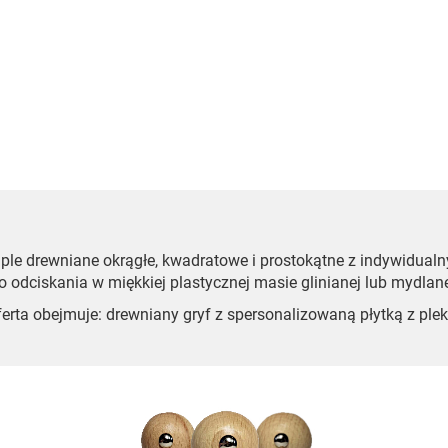
ple drewniane okrągłe, kwadratowe i prostokątne z indywidua
o odciskania w miękkiej plastycznej masie glinianej lub mydlane
erta obejmuje: drewniany gryf z spersonalizowaną płytką z plek