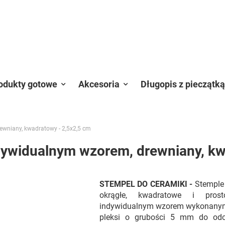
odukty gotowe
Akcesoria
Długopis z pieczątką
ewniany, kwadratowy - 2,5x2,5 cm
dywidualnym wzorem, drewniany, kw
STEMPEL DO CERAMIKI -
Stemple
okrągłe, kwadratowe i pros
indywidualnym wzorem wykonanym
pleksi o grubości 5 mm do odc