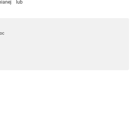
nianej lub
doc