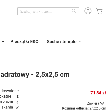
Mój 
Wyszukaj
Wyszukaj
Pieczątki EKO
Suche stemple
adratowy - 2,5x2,5 cm
 drewniane
71,34 zł
tokątne z
 z czarnej
Zawiera VAT
iskania w
Rozmiar odbicia:
2,5x2,5 cm