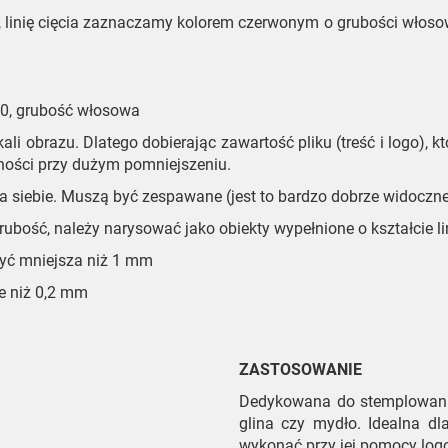
i, linię cięcia zaznaczamy kolorem czerwonym o grubości włosowe
 B0, grubość włosowa
ali obrazu. Dlatego dobierając zawartość pliku (treść i logo),
ności przy dużym pomniejszeniu.
 na siebie. Muszą być zespawane (jest to bardzo dobrze widocz
 grubość, należy narysować jako obiekty wypełnione o kształcie li
yć mniejsza niż 1 mm
e niż 0,2 mm
ZASTOSOWANIE
Dedykowana do stemplowania
glina czy mydło. Idealna d
wykonać przy jej pomocy log