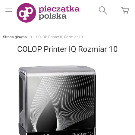
Przejdź
do
Wyszukaj
Mó
treści
Strona główna
COLOP Printer IQ Rozmiar 10
COLOP Printer IQ Rozmiar 10
Przejdź
na
koniec
galerii