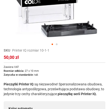
Przejdź
SKU
Printer IQ rozmiar 10-1-1
na
50,00 zł
początek
galerii
Zawiera VAT
Rozmiar odbicia:
27 x 10 mm
Zatyczka w standardzie:
tak
Pieczątki Printer IQ
są niezawodne! Spersonalizowana obudowa,
technologia antypoślizgowa, prześwitująca podstawa obudowy, to
jedynie trzy cechy charakteryzujące
pieczątkę serii Printer IQ.
Kolor automatu