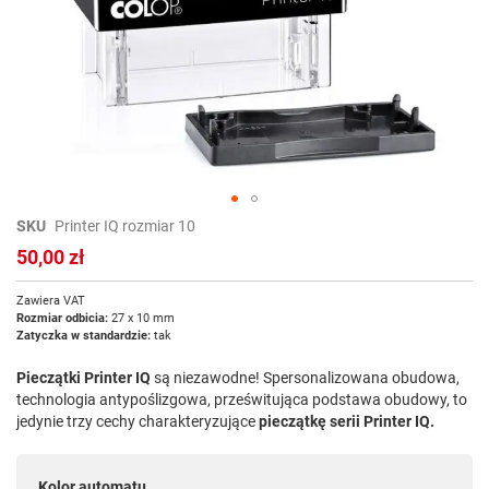
Przejdź
SKU
Printer IQ rozmiar 10
na
50,00 zł
początek
galerii
Zawiera VAT
Rozmiar odbicia:
27 x 10 mm
Zatyczka w standardzie:
tak
Pieczątki Printer IQ
są niezawodne! Spersonalizowana obudowa,
technologia antypoślizgowa, prześwitująca podstawa obudowy, to
jedynie trzy cechy charakteryzujące
pieczątkę serii Printer IQ.
Kolor automatu