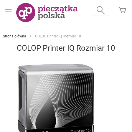
Przejdź
do
Wyszukaj
Mó
treści
Strona główna
COLOP Printer IQ Rozmiar 10
COLOP Printer IQ Rozmiar 10
Przejdź
na
koniec
galerii