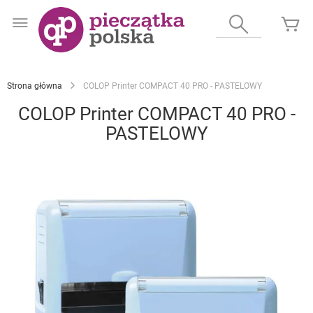
Przejdź
do
Wyszukaj
Mó
treści
Strona główna
COLOP Printer COMPACT 40 PRO - PASTELOWY
COLOP Printer COMPACT 40 PRO -
PASTELOWY
Przejdź
na
koniec
galerii