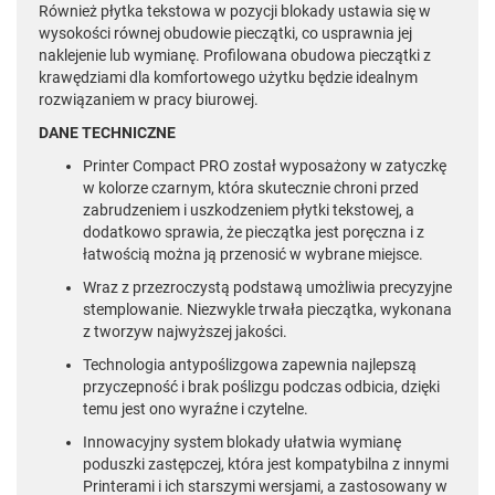
Również płytka tekstowa w pozycji blokady ustawia się w
wysokości równej obudowie pieczątki, co usprawnia jej
naklejenie lub wymianę. Profilowana obudowa pieczątki z
krawędziami dla komfortowego użytku będzie idealnym
rozwiązaniem w pracy biurowej.
DANE TECHNICZNE
Printer Compact PRO został wyposażony w zatyczkę
w kolorze czarnym, która skutecznie chroni przed
zabrudzeniem i uszkodzeniem płytki tekstowej, a
dodatkowo sprawia, że pieczątka jest poręczna i z
łatwością można ją przenosić w wybrane miejsce.
Wraz z przezroczystą podstawą umożliwia precyzyjne
stemplowanie. Niezwykle trwała pieczątka, wykonana
z tworzyw najwyższej jakości.
Technologia antypoślizgowa zapewnia najlepszą
przyczepność i brak poślizgu podczas odbicia, dzięki
temu jest ono wyraźne i czytelne.
Innowacyjny system blokady ułatwia wymianę
poduszki zastępczej, która jest kompatybilna z innymi
Printerami i ich starszymi wersjami, a zastosowany w