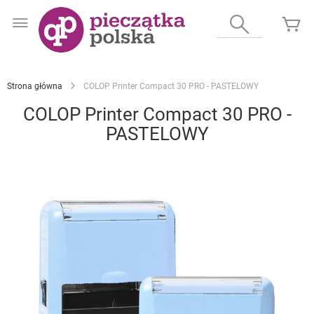
Przejdź
do
Wyszukaj
Mó
treści
Strona główna
COLOP Printer Compact 30 PRO - PASTELOWY
COLOP Printer Compact 30 PRO -
PASTELOWY
Przejdź
na
koniec
galerii