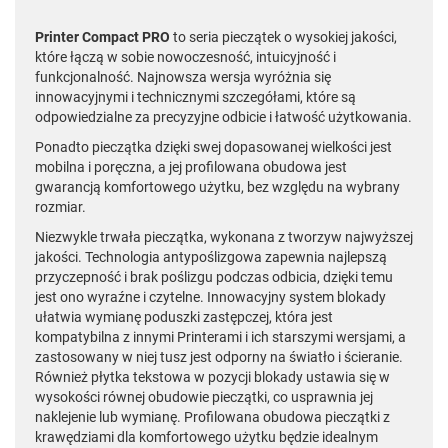
Printer Compact PRO
to seria pieczątek o wysokiej jakości,
które łączą w sobie nowoczesność, intuicyjność i
funkcjonalność. Najnowsza wersja wyróżnia się
innowacyjnymi i technicznymi szczegółami, które są
odpowiedzialne za precyzyjne odbicie i łatwość użytkowania.
Ponadto pieczątka dzięki swej dopasowanej wielkości jest
mobilna i poręczna, a jej profilowana obudowa jest
gwarancją komfortowego użytku, bez względu na wybrany
rozmiar.
Niezwykle trwała pieczątka, wykonana z tworzyw najwyższej
jakości. Technologia antypoślizgowa zapewnia najlepszą
przyczepność i brak poślizgu podczas odbicia, dzięki temu
jest ono wyraźne i czytelne. Innowacyjny system blokady
ułatwia wymianę poduszki zastępczej, która jest
kompatybilna z innymi Printerami i ich starszymi wersjami, a
zastosowany w niej tusz jest odporny na światło i ścieranie.
Również płytka tekstowa w pozycji blokady ustawia się w
wysokości równej obudowie pieczątki, co usprawnia jej
naklejenie lub wymianę. Profilowana obudowa pieczątki z
krawędziami dla komfortowego użytku będzie idealnym