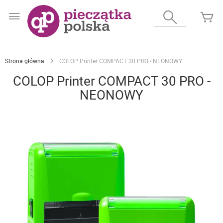
Przejdź
do
Wyszukaj
Mó
treści
Strona główna
COLOP Printer COMPACT 30 PRO - NEONOWY
COLOP Printer COMPACT 30 PRO -
NEONOWY
Przejdź
na
koniec
galerii