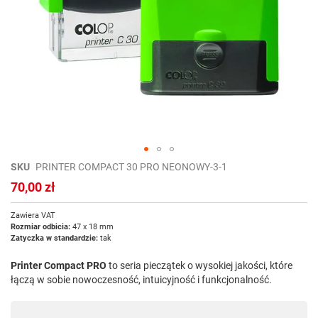
Przejdź
SKU
PRINTER COMPACT 30 PRO NEONOWY-3-1
na
70,00 zł
początek
galerii
Zawiera VAT
Rozmiar odbicia:
47 x 18 mm
Zatyczka w standardzie:
tak
Printer Compact PRO
to seria pieczątek o wysokiej jakości, które
łączą w sobie nowoczesność, intuicyjność i funkcjonalność.