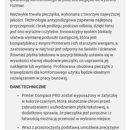
rozmiar.
Niezwykle trwała pieczątka, wykonana z tworzyw najwyższej
jakości. Technologia antypoślizgowa zapewnia najlepszą
przyczepność i brak poślizgu podczas odbicia, dzięki temu
jest ono wyraźne i czytelne. Innowacyjny system blokady
ułatwia wymianę poduszki zastępczej, która jest
kompatybilna z innymi Printerami i ich starszymi wersjami, a
zastosowany w niej tusz jest odporny na światło i ścieranie.
Również płytka tekstowa w pozycji blokady ustawia się w
wysokości równej obudowie pieczątki, co usprawnia jej
naklejenie lub wymianę. Profilowana obudowa pieczątki z
krawędziami dla komfortowego użytku będzie idealnym
rozwiązaniem w pracy biurowej.
DANE TECHNICZNE
Printer Compact PRO został wyposażony w zatyczkę
w kolorze czarnym, która skutecznie chroni przed
zabrudzeniem i uszkodzeniem płytki tekstowej, a
dodatkowo sprawia, że pieczątka jest poręczna i z
łatwością można ją przenosić w wybrane miejsce.
Wraz z przezroczystą podstawą umożliwia precyzyjne