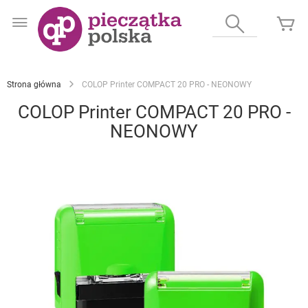
Przejdź
do
Wyszukaj
Mó
treści
Strona główna
COLOP Printer COMPACT 20 PRO - NEONOWY
COLOP Printer COMPACT 20 PRO -
NEONOWY
Przejdź
na
koniec
galerii