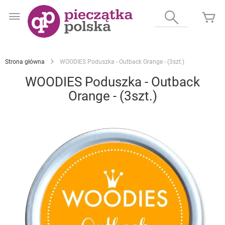
Przejdź
do
Wyszukaj
Mó
treści
Strona główna
WOODIES Poduszka - Outback Orange - (3szt.)
WOODIES Poduszka - Outback
Orange - (3szt.)
Przejdź
na
koniec
galerii