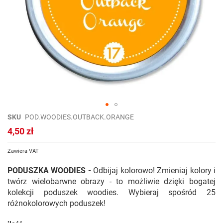
Przejdź
SKU
POD.WOODIES.OUTBACK.ORANGE
na
4,50 zł
początek
galerii
Zawiera VAT
PODUSZKA WOODIES -
Odbijaj kolorowo! Zmieniaj kolory i
twórz wielobarwne obrazy - to możliwie dzięki bogatej
kolekcji poduszek woodies. Wybieraj spośród 25
różnokolorowych poduszek!