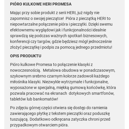
PIÓRO KULKOWE HERI PROMESA
Mając przy sobie produkt z serii HERI, już nigdy nie
zapomnisz o swojej pieczątce! Pióra z pieczątką HERI to
niepowtarzalne połączenie pióra i pieczątki. Dzięki swemu
efektownemu wyglądowi jak i funkcjonalności idealnie
sprawdzą się podczas ważnych spotkań biznesowych,
konferencji czy targów, gdzie będziesz mógł jednocześnie
złożyć pieczątkę i podpis za pomocą jednego przedmiotu!
OPIS PRODUKTU
Pióro kulkowe Promesa to połączenie klasyki z
nowoczesnością. Metalowa obudowa w ponadczasowym,
szykownym srebrno czarnym kolorze zadowoli każdego
miłośnika klasyki. Niezwykle wytrzymałe i funkcjonalne,
wyposażone w specjalną, miękką gumową końcówkę, która
pozwala pracować na ekranach dotykowych smartfonów,
tabletów lub bankomatów!
Po zdjęciu górnej części otwiera się dostęp do ramienia
zawierającego płytkę z tekstem pieczątki oraz poduszkę
tuszującą. Dodatkowo odkręcana zatyczka chroni przed
przypadkowym otwarciem pióra.