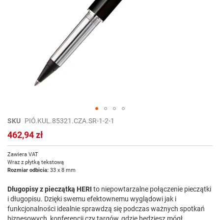
Przejdź
SKU
PIÓ.KUL.85321.CZA.SR-1-2-1
na
462,94 zł
początek
galerii
Zawiera VAT
Wraz z płytką tekstową
Rozmiar odbicia:
33 x 8 mm
Długopisy z pieczątką HERI
to niepowtarzalne połączenie pieczątki
i długopisu. Dzięki swemu efektownemu wyglądowi jak i
funkcjonalności idealnie sprawdzą się podczas ważnych spotkań
biznesowych, konferencji czy targów, gdzie będziesz mógł