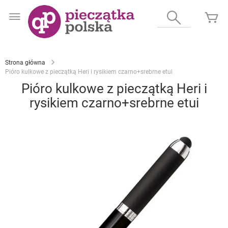
Przejdź
do
Wyszukaj
Mó
treści
Strona główna
Pióro kulkowe z pieczątką Heri i rysikiem czarno+srebrne etui
Pióro kulkowe z pieczątką Heri i
rysikiem czarno+srebrne etui
Przejdź
na
koniec
galerii