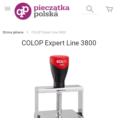
Przejdź
do
Wyszukaj
Mó
treści
Strona główna
COLOP Expert Line 3800
COLOP Expert Line 3800
Przejdź
na
koniec
galerii