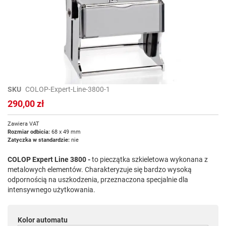
Przejdź
SKU
COLOP-Expert-Line-3800-1
na
290,00 zł
początek
galerii
Zawiera VAT
Rozmiar odbicia:
68 x 49 mm
Zatyczka w standardzie:
nie
COLOP Expert Line 3800 -
to pieczątka szkieletowa wykonana z
metalowych elementów. Charakteryzuje się bardzo wysoką
odpornością na uszkodzenia, przeznaczona specjalnie dla
intensywnego użytkowania.
Kolor automatu