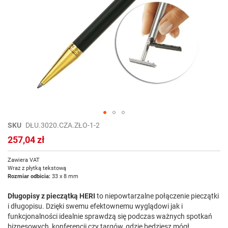
Przejdź
SKU
DŁU.3020.CZA.ZŁO-1-2
na
257,04 zł
początek
galerii
Zawiera VAT
Wraz z płytką tekstową
Rozmiar odbicia:
33 x 8 mm
Długopisy z pieczątką HERI
to niepowtarzalne połączenie pieczątki
i długopisu. Dzięki swemu efektownemu wyglądowi jak i
funkcjonalności idealnie sprawdzą się podczas ważnych spotkań
biznesowych, konferencji czy targów, gdzie będziesz mógł