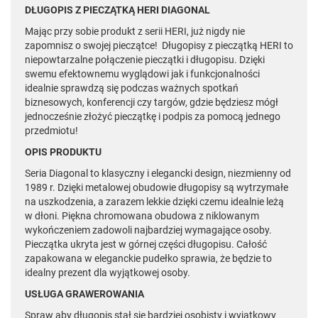
DŁUGOPIS Z PIECZĄTKĄ HERI DIAGONAL
Mając przy sobie produkt z serii HERI, już nigdy nie
zapomnisz o swojej pieczątce! Długopisy z pieczątką HERI to
niepowtarzalne połączenie pieczątki i długopisu. Dzięki
swemu efektownemu wyglądowi jak i funkcjonalności
idealnie sprawdzą się podczas ważnych spotkań
biznesowych, konferencji czy targów, gdzie będziesz mógł
jednocześnie złożyć pieczątkę i podpis za pomocą jednego
przedmiotu!
OPIS PRODUKTU
Seria Diagonal to klasyczny i elegancki design, niezmienny od
1989 r. Dzięki metalowej obudowie długopisy są wytrzymałe
na uszkodzenia, a zarazem lekkie dzięki czemu idealnie leżą
w dłoni. Piękna chromowana obudowa z niklowanym
wykończeniem zadowoli najbardziej wymagające osoby.
Pieczątka ukryta jest w górnej części długopisu. Całość
zapakowana w eleganckie pudełko sprawia, że będzie to
idealny prezent dla wyjątkowej osoby.
USŁUGA GRAWEROWANIA
Spraw aby długopis stał się bardziej osobisty i wyjątkowy