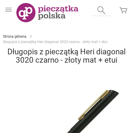
Przejdź
do
Wyszukaj
Mó
treści
Strona główna
Długopis z pieczątką Heri diagonal 3020 czarno - złoty mat + etui
Długopis z pieczątką Heri diagonal
3020 czarno - złoty mat + etui
Przejdź
na
koniec
galerii