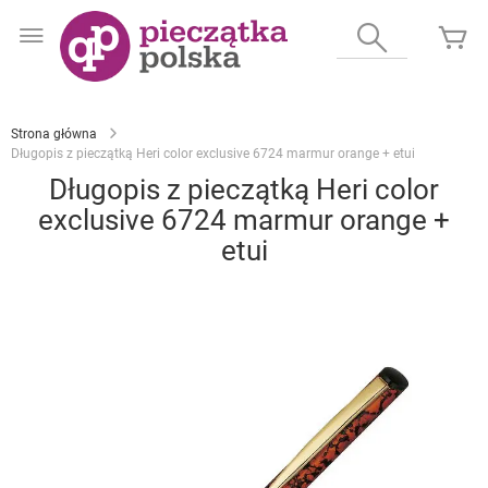
Przejdź
do
Wyszukaj
Mó
treści
Strona główna
Długopis z pieczątką Heri color exclusive 6724 marmur orange + etui
Długopis z pieczątką Heri color
exclusive 6724 marmur orange +
etui
Przejdź
na
koniec
galerii