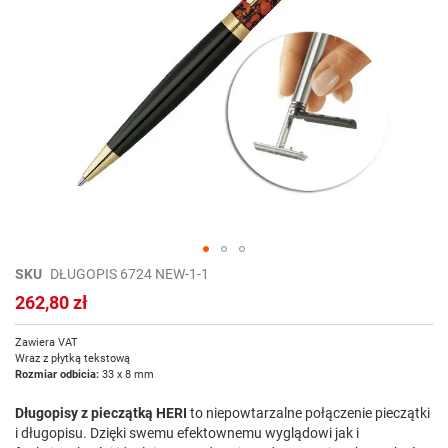
Przejdź
SKU
DŁUGOPIS 6724 NEW-1-1
na
262,80 zł
początek
galerii
Zawiera VAT
Wraz z płytką tekstową
Rozmiar odbicia:
33 x 8 mm
Długopisy z pieczątką HERI
to niepowtarzalne połączenie pieczątki
i długopisu. Dzięki swemu efektownemu wyglądowi jak i