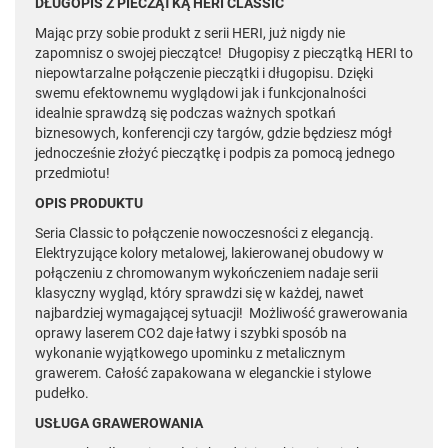
DŁUGOPIS Z PIECZĄTKĄ HERI CLASSIC
Mając przy sobie produkt z serii HERI, już nigdy nie
zapomnisz o swojej pieczątce! Długopisy z pieczątką HERI to
niepowtarzalne połączenie pieczątki i długopisu. Dzięki
swemu efektownemu wyglądowi jak i funkcjonalności
idealnie sprawdzą się podczas ważnych spotkań
biznesowych, konferencji czy targów, gdzie będziesz mógł
jednocześnie złożyć pieczątkę i podpis za pomocą jednego
przedmiotu!
OPIS PRODUKTU
Seria Classic to połączenie nowoczesności z elegancją.
Elektryzujące kolory metalowej, lakierowanej obudowy w
połączeniu z chromowanym wykończeniem nadaje serii
klasyczny wygląd, który sprawdzi się w każdej, nawet
najbardziej wymagającej sytuacji! Możliwość grawerowania
oprawy laserem CO2 daje łatwy i szybki sposób na
wykonanie wyjątkowego upominku z metalicznym
grawerem. Całość zapakowana w eleganckie i stylowe
pudełko.
USŁUGA GRAWEROWANIA