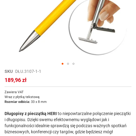
Przejdź
SKU
DŁU.3107-1-1
na
189,96 zł
początek
galerii
Zawiera VAT
Wraz z płytką tekstową
Rozmiar odbicia:
33 x 8 mm
Długopisy z pieczątką HERI
to niepowtarzalne połączenie pieczątki
i długopisu. Dzięki swemu efektownemu wyglądowi jak i
funkcjonalności idealnie sprawdzą się podczas ważnych spotkań
biznesowych, konferencji czy targów, gdzie będziesz mógł