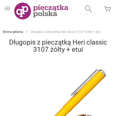
Przejdź
do
Wyszukaj
Mó
treści
Strona główna
Długopis z pieczątką Heri classic 3107 żółty + etui
Długopis z pieczątką Heri classic
3107 żółty + etui
Przejdź
na
koniec
galerii