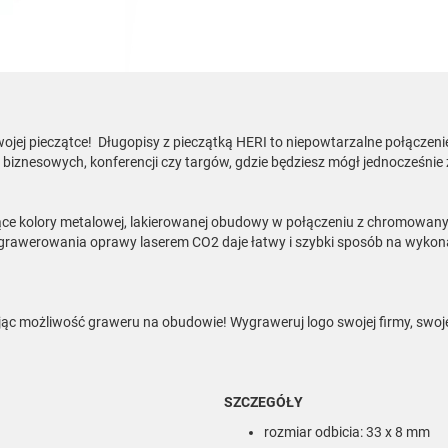
 swojej pieczątce! Długopisy z pieczątką HERI to niepowtarzalne połącze
 biznesowych, konferencji czy targów, gdzie będziesz mógł jednocześnie
ujące kolory metalowej, lakierowanej obudowy w połączeniu z chromowan
ść grawerowania oprawy laserem CO2 daje łatwy i szybki sposób na wyk
ając możliwość graweru na obudowie! Wygraweruj logo swojej firmy, swoje 
SZCZEGÓŁY
rozmiar odbicia: 33 x 8 mm