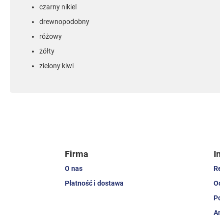
czarny nikiel
drewnopodobny
różowy
żółty
zielony kiwi
Firma
I
O nas
R
Płatność i dostawa
O
P
A