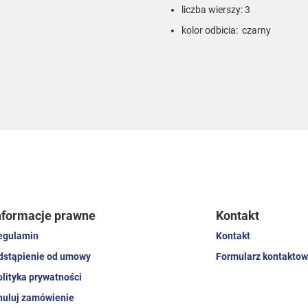
liczba wierszy: 3
kolor odbicia: czarny
nformacje prawne
Kontakt
egulamin
Kontakt
dstąpienie od umowy
Formularz kontaktow
olityka prywatności
nuluj zamówienie