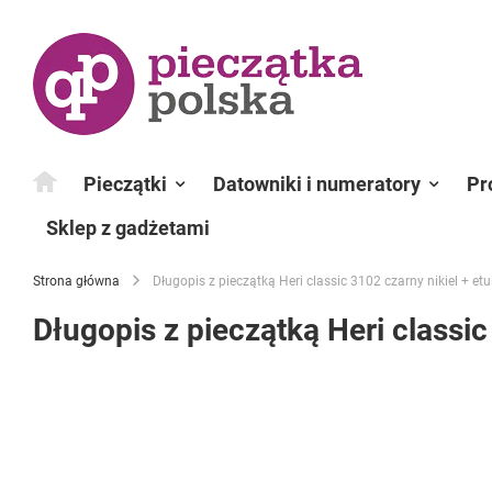
Przejdź
do
treści
Pieczątki
Datowniki i numeratory
Pr
Sklep z gadżetami
Strona główna
Długopis z pieczątką Heri classic 3102 czarny nikiel + etu
Długopis z pieczątką Heri classic
Przejdź
na
koniec
galerii