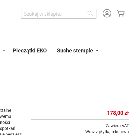
Mój 
Wyszukaj
Wyszukaj
Pieczątki EKO
Suche stemple
rzalne
178,00 zł
 swemu
lności
Zawiera VAT
 spotkań
Wraz z płytką tekstową
zie będziesz