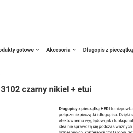
odukty gotowe
Akcesoria
Długopis z pieczątką
i
 3102 czarny nikiel + etui
Długopisy z pieczątką HERI
to niepowta
połączenie pieczątki i długopisu. Dzięki
efektownemu wyglądowi jak i funkcjona
idealnie sprawdzą się podczas ważnych
biznesowych, konferencji czy targów, gd