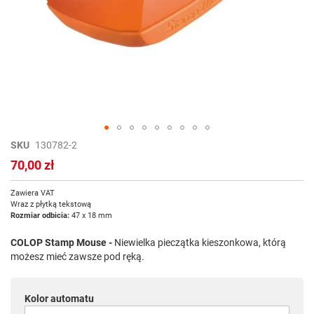
Przejdź
SKU
130782-2
na
70,00 zł
początek
galerii
Zawiera VAT
Wraz z płytką tekstową
Rozmiar odbicia:
47 x 18 mm
COLOP Stamp Mouse -
Niewielka pieczątka kieszonkowa, którą
możesz mieć zawsze pod ręką.
Kolor automatu