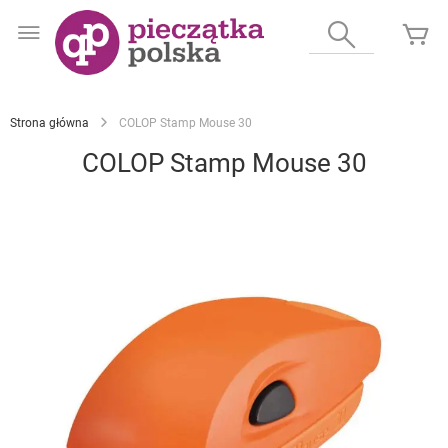
Przejdź
do
Wyszukaj
Mó
treści
Strona główna
COLOP Stamp Mouse 30
COLOP Stamp Mouse 30
Przejdź
na
koniec
galerii