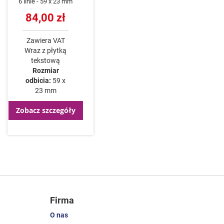
6 linie
59 x 23 mm
84,00 zł
Zawiera VAT
Wraz z płytką
tekstową
Rozmiar
odbicia:
59 x
23 mm
Zobacz szczegóły
Firma
O nas