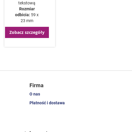
tekstową
Rozmiar
odbicia:
59 x
23 mm
Zobacz szczegóły
Firma
O nas
Płatność i dostawa