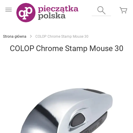
Przejdź
do
Wyszukaj
Mó
treści
Strona główna
COLOP Chrome Stamp Mouse 30
COLOP Chrome Stamp Mouse 30
Przejdź
na
koniec
galerii