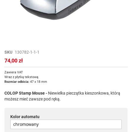
Przejdź
SKU
130782-1-1-1
na
74,00 zł
początek
galerii
Zawiera VAT
Wraz z płytką tekstową
Rozmiar odbicia:
47 x 18 mm
COLOP Stamp Mouse -
Niewielka pieczątka kieszonkowa, którą
możesz mieć zawsze pod ręką.
Kolor automatu