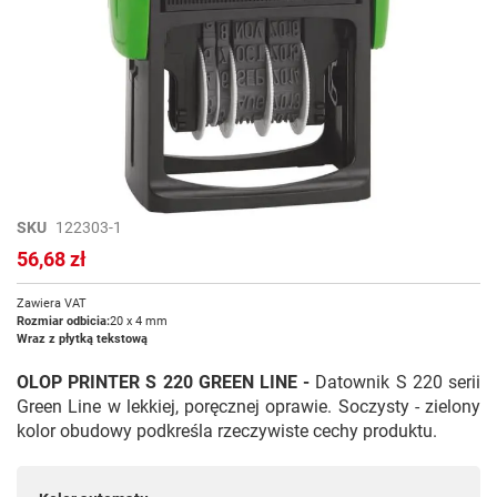
Przejdź
SKU
122303-1
na
56,68 zł
początek
galerii
Zawiera VAT
Rozmiar odbicia:
20 x 4 mm
Wraz z płytką tekstową
OLOP PRINTER S 220 GREEN LINE -
Datownik S 220 serii
Green Line w lekkiej, poręcznej oprawie. Soczysty - zielony
kolor obudowy podkreśla rzeczywiste cechy produktu.