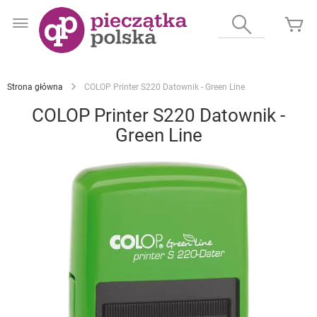
Przejdź
do
Wyszukaj
Mó
treści
Strona główna
COLOP Printer S220 Datownik - Green Line
COLOP Printer S220 Datownik -
Green Line
Przejdź
na
koniec
galerii