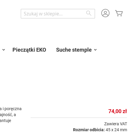
Mój 
Wyszukaj
Wyszukaj
Pieczątki EKO
Suche stemple
 i poręczna
74,00 zł
ajność, a
antuje
Zawiera VAT
Rozmiar odbicia:
45 x 24 mm