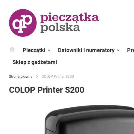
Przejdź
do
treści
Pieczątki
Datowniki i numeratory
Pr
Sklep z gadżetami
Strona główna
COLOP Printer S200
COLOP Printer S200
Przejdź
na
koniec
galerii