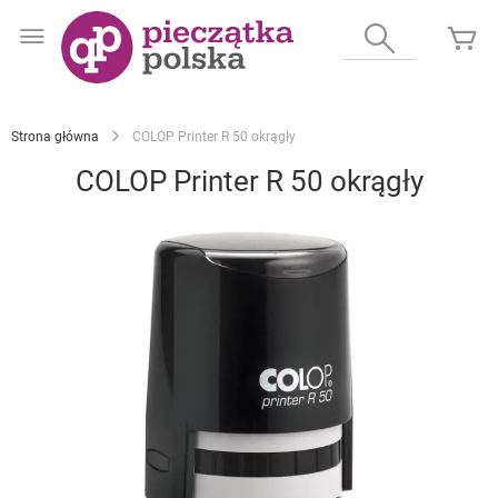
Przejdź
do
Wyszukaj
Mó
treści
Strona główna
COLOP Printer R 50 okrągły
COLOP Printer R 50 okrągły
Przejdź
na
koniec
galerii