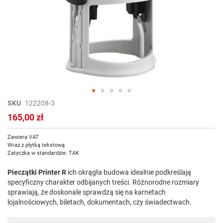
Przejdź
SKU
122208-3
na
165,00 zł
początek
galerii
Zawiera VAT
Wraz z płytką tekstową
Zatyczka w standardzie: TAK
Pieczątki Printer R
ich okrągła budowa idealnie podkreślają
specyficzny charakter odbijanych treści. Różnorodne rozmiary
sprawiają, że doskonale sprawdzą się na karnetach
lojalnościowych, biletach, dokumentach, czy świadectwach.