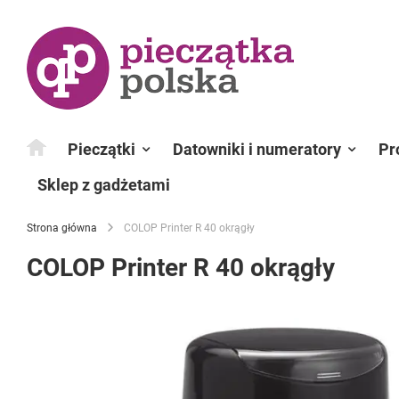
Przejdź
do
treści
Pieczątki
Datowniki i numeratory
Pr
Sklep z gadżetami
Strona główna
COLOP Printer R 40 okrągły
COLOP Printer R 40 okrągły
Przejdź
na
koniec
galerii