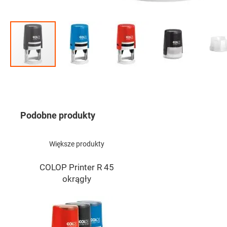
Przejdź
na
początek
galerii
Podobne produkty
Większe produkty
COLOP Printer R 45
okrągły