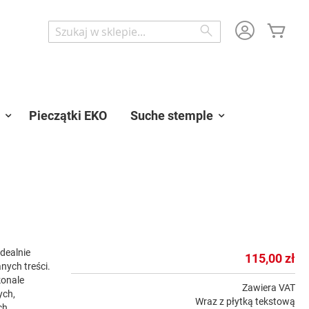
Mój 
Wyszukaj
Wyszukaj
Pieczątki EKO
Suche stemple
dealnie
115,00 zł
nych treści.
konale
Zawiera VAT
ych,
Wraz z płytką tekstową
ch.