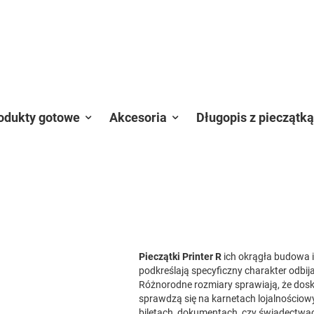
odukty gotowe
Akcesoria
Długopis z pieczątką
Pieczątki Printer R
ich okrągła budowa i
podkreślają specyficzny charakter odbija
Różnorodne rozmiary sprawiają, że dos
sprawdzą się na karnetach lojalnościow
biletach, dokumentach, czy świadectwa