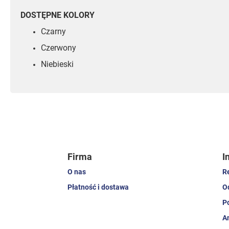
DOSTĘPNE KOLORY
Czarny
Czerwony
Niebieski
Firma
I
O nas
R
Płatność i dostawa
O
P
A