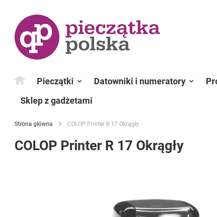
Przejdź
do
treści
Pieczątki
Datowniki i numeratory
Pr
Sklep z gadżetami
Strona główna
COLOP Printer R 17 Okrągły
COLOP Printer R 17 Okrągły
Przejdź
na
koniec
galerii