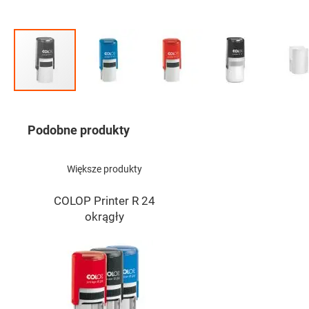
Przejdź
na
początek
Podobne produkty
galerii
Większe produkty
COLOP Printer R 24
okrągły