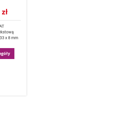
 zł
VAT
tekstową
33 x 8 mm
egóły