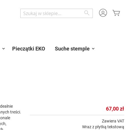
Mój 
Wyszukaj
Wyszukaj
Pieczątki EKO
Suche stemple
dealnie
67,00 zł
nych treści.
konale
Zawiera VAT
ych,
Wraz z płytką tekstową
ch.