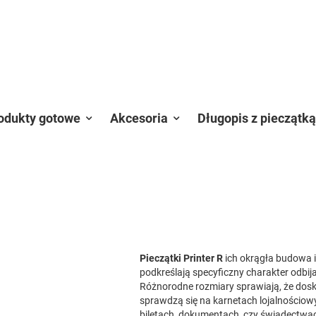
odukty gotowe
Akcesoria
Długopis z pieczątką
Pieczątki Printer R
ich okrągła budowa i
podkreślają specyficzny charakter odbija
Różnorodne rozmiary sprawiają, że dos
sprawdzą się na karnetach lojalnościow
biletach, dokumentach, czy świadectwa