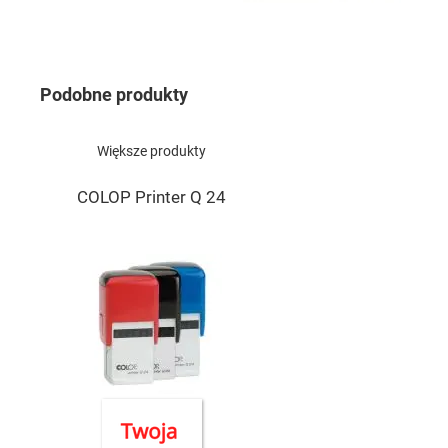
Przejdź
na
początek
Podobne produkty
galerii
Większe produkty
COLOP Printer Q 24