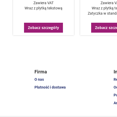
Zawiera VAT
Zawiera 
Wraz z płytką tekstową
Wraz z płytką 
Zatyczka w standa
Zobacz szczegóły
Zobacz szcz
Firma
I
O nas
R
Płatność i dostawa
O
P
A