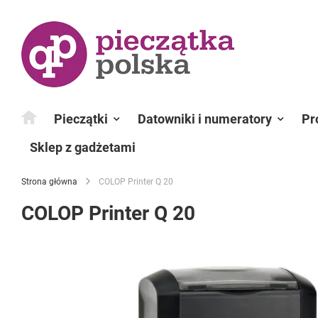
Przejdź
do
treści
Pieczątki
Datowniki i numeratory
Pr
Sklep z gadżetami
Strona główna
COLOP Printer Q 20
COLOP Printer Q 20
Przejdź
na
koniec
galerii