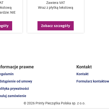
VAT
Zawiera VAT
tekstową
Wraz z płytką tekstową
rdzie: NIE
egóły
Zobacz szczegóły
nformacje prawne
Kontakt
egulamin
Kontakt
dstąpienie od umowy
Formularz kontaktow
olityka prywatności
nuluj zamówienie
© 2026 Printy Pieczątka Polska sp. z o.o.