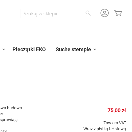
Mój 
Wyszukaj
Wyszukaj
Pieczątki EKO
Suche stemple
towa budowa
75,00 zł
er
sprawiają,
Zawiera VAT
h
Wraz z płytką tekstową
 czy