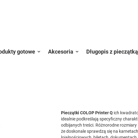
odukty gotowe
Akcesoria
Długopis z pieczątką
Pieczątki COLOP Printer Q
ich kwadra
idealnie podkreślają specyficzny charakt
odbijanych treści. Różnorodne rozmiary 
że doskonale sprawdzą się na karnetac
lojalnościowych, biletach, dokumentach,