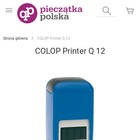
Przejdź
do
Wyszukaj
Mó
treści
Strona główna
COLOP Printer Q 12
COLOP Printer Q 12
Przejdź
na
koniec
galerii