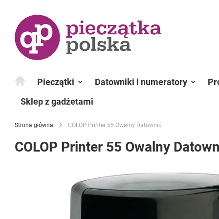
Przejdź
do
treści
Pieczątki
Datowniki i numeratory
Pr
Sklep z gadżetami
Strona główna
COLOP Printer 55 Owalny Datownik
COLOP Printer 55 Owalny Datown
Przejdź
na
koniec
galerii