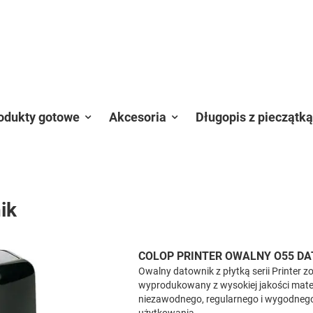
odukty gotowe
Akcesoria
Długopis z pieczątką
ik
COLOP PRINTER OWALNY O55 DA
Owalny datownik z płytką serii Printer z
wyprodukowany z wysokiej jakości mater
niezawodnego, regularnego i wygodneg