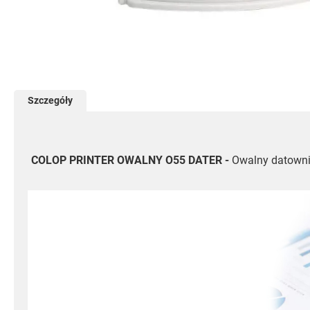
Przejdź
na
początek
galerii
Szczegóły
COLOP PRINTER OWALNY O55 DATER -
Owalny datownik 