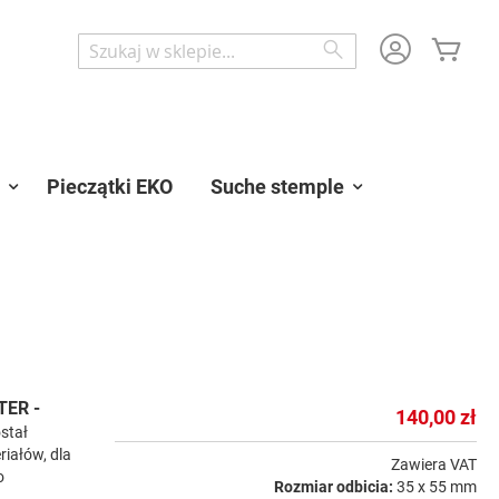
Mój 
Wyszukaj
Wyszukaj
Pieczątki EKO
Suche stemple
TER -
140,00 zł
ostał
iałów, dla
Zawiera VAT
o
Rozmiar odbicia:
35 x 55 mm