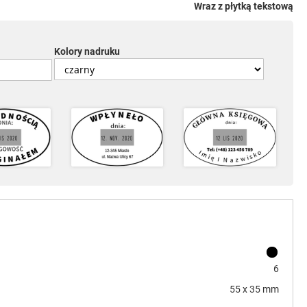
Wraz z płytką tekstową
Kolory nadruku
6
55 x 35 mm