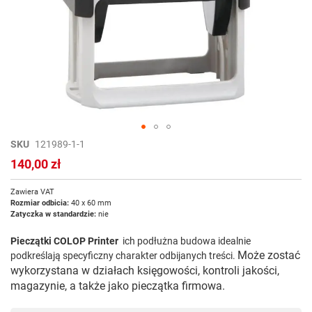
Przejdź
SKU
121989-1-1
na
140,00 zł
początek
galerii
Zawiera VAT
Rozmiar odbicia:
40 x 60 mm
Zatyczka w standardzie:
nie
Pieczątki COLOP Printer
ich podłużna budowa idealnie
Może zostać
podkreślają specyficzny charakter odbijanych treści.
wykorzystana w działach księgowości, kontroli jakości,
magazynie, a także jako pieczątka firmowa.