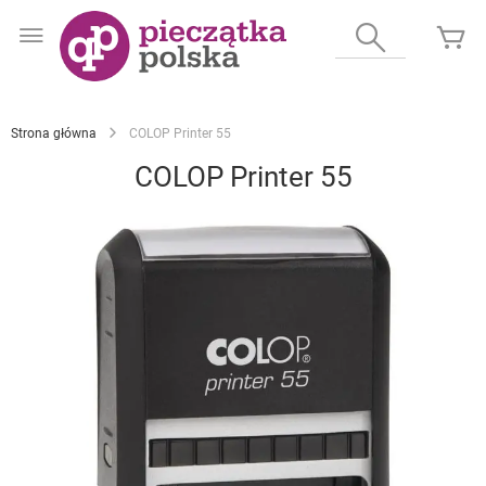
Przejdź
do
Wyszukaj
Mó
treści
Strona główna
COLOP Printer 55
COLOP Printer 55
Przejdź
na
koniec
galerii