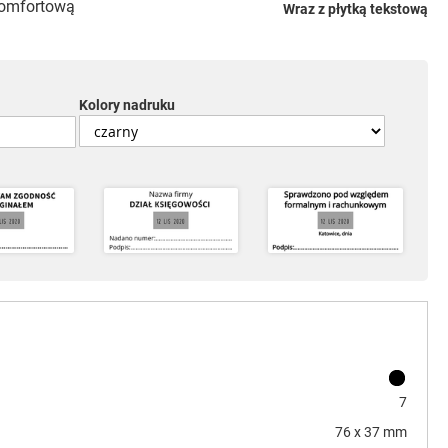
omfortową
Wraz z płytką tekstową
Kolory nadruku
7
76 x 37 mm