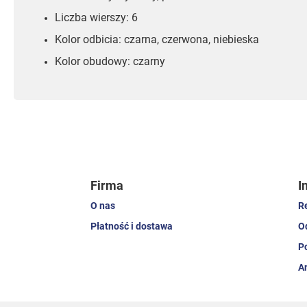
Liczba wierszy: 6
Kolor odbicia: czarna, czerwona, niebieska
Kolor obudowy: czarny
Firma
I
O nas
R
Płatność i dostawa
O
P
A