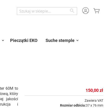
Mój 
Wyszukaj
Wyszukaj
Pieczątki EKO
Suche stemple
nter 60M to
150,00 zł
tową, który
ej jakości
Zawiera VAT
trukcja i
Rozmiar odbicia:
37 x 76 mm