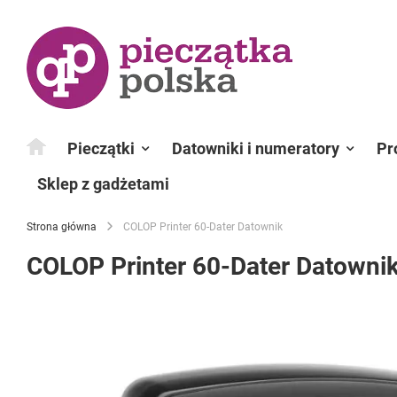
Przejdź
do
treści
Pieczątki
Datowniki i numeratory
Pr
Sklep z gadżetami
Strona główna
COLOP Printer 60-Dater Datownik
COLOP Printer 60-Dater Datowni
Przejdź
na
koniec
galerii