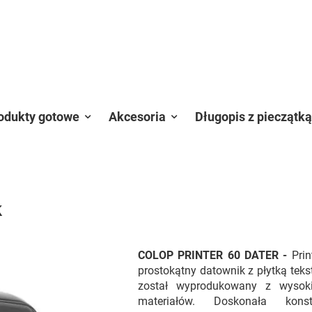
odukty gotowe
Akcesoria
Długopis z pieczątką
k
COLOP PRINTER 60 DATER -
Pri
prostokątny datownik z płytką teks
został wyprodukowany z wysoki
materiałów. Doskonała kons