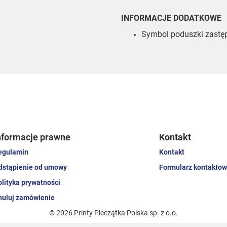
INFORMACJE DODATKOWE
Symbol poduszki zastęp
nformacje prawne
Kontakt
egulamin
Kontakt
dstąpienie od umowy
Formularz kontaktow
olityka prywatności
nuluj zamówienie
© 2026 Printy Pieczątka Polska sp. z o.o.