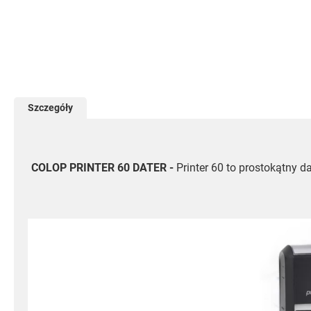
Przejdź
na
początek
galerii
Szczegóły
COLOP PRINTER 60 DATER -
Printer 60 to prostokątny 