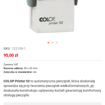
Przejdź
SKU
122109-1
na
95,00 zł
początek
galerii
Zawiera VAT
Rozmiar odbicia:
30 x 20 mm
Zatyczka w standardzie:
nie
COLOP Printer 52
to automatyczna pieczątek, która doskonalę
sprawdza się przy tworzeniu pieczątek wielkoformatowych, jej
doskonała konstrukcja i opływowy kształt gwarantują komfortową
obsługę pieczątki.