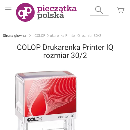
Przejdź
do
Wyszukaj
Mó
treści
Strona główna
COLOP Drukarenka Printer IQ rozmiar 30/2
COLOP Drukarenka Printer IQ
rozmiar 30/2
Przejdź
na
koniec
galerii