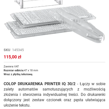
Przejdź
SKU
145345
na
115,00 zł
początek
galerii
Zawiera VAT
Rozmiar odbicia:
47 x 18 mm
Wraz z płytką tekstową
COLOP DRUKARENKA PRINTER IQ 30/2
-
Łączy w sobie
zalety automatów samotuszujących z możliwością
złożenia i stworzenia indywidualnej treści. Do drukarenki
dołączony jest zestaw czcionek oraz pęsta ułatwiająca
ułożenie tekstu.