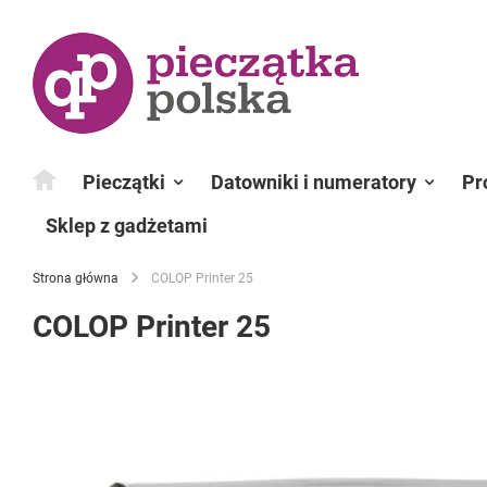
Przejdź
do
treści
Pieczątki
Datowniki i numeratory
Pr
Sklep z gadżetami
Strona główna
COLOP Printer 25
COLOP Printer 25
Przejdź
na
koniec
galerii