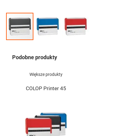
Przejdź
na
początek
Podobne produkty
galerii
Większe produkty
COLOP Printer 45