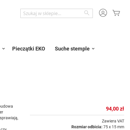
Mój 
Wyszukaj
Wyszukaj
Pieczątki EKO
Suche stemple
 budowa
94,00 zł
er
sprawiają,
Zawiera VAT
h
Rozmiar odbicia:
75 x 15 mm
 czy