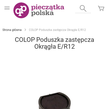
Przejdź
do
Wyszukaj
Mó
treści
Strona główna
COLOP Poduszka zastępcza Okrągła E/R12
COLOP Poduszka zastępcza
Okrągła E/R12
Przejdź
na
koniec
galerii