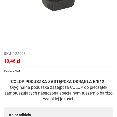
Przejdź
SKU
122603
na
10,46 zł
początek
galerii
Zawiera VAT
COLOP PODUSZKA ZASTĘPCZA
OKRĄGŁA E/R12
-
Oryginalna poduszka zastępcza COLOP do pieczątek
samotuszujących nasączona specjalnym tuszem o bardzo
wysokiej jakości.
Kolor odbicia