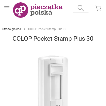
Przejdź
do
Wyszukaj
Mó
treści
Strona główna
COLOP Pocket Stamp Plus 30
COLOP Pocket Stamp Plus 30
Przejdź
na
koniec
galerii