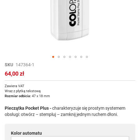
Przejdź
SKU
147364-1
na
64,00 zł
początek
galerii
Zawiera VAT
Wraz z płytką tekstową
Rozmiar odbicia:
47 x 18 mm
Pieczątka Pocket Plus -
charakteryzuje się prostym systemem
obsługi: otwórz – stempluj – zamknij jednym ruchem dłoni.
Kolor automatu