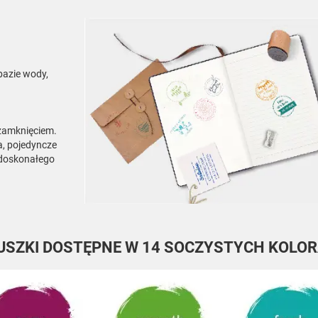
bazie wody,
zamknięciem.
a, pojedyncze
dla doskonałego
USZKI DOSTĘPNE W 14 SOCZYSTYCH KOLOR