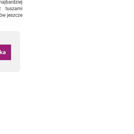
ajbardziej
z tuszami
rów jeszcze
yka