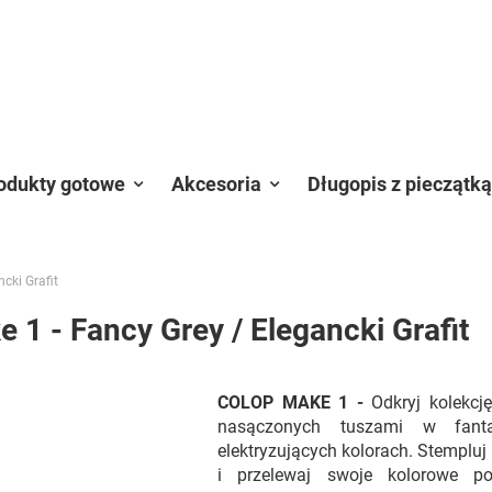
odukty gotowe
Akcesoria
Długopis z pieczątką
cki Grafit
1 - Fancy Grey / Elegancki Grafit
COLOP MAKE 1 -
Odkryj kolekcj
nasączonych tuszami w fanta
elektryzujących kolorach. Stempluj
i przelewaj swoje kolorowe p