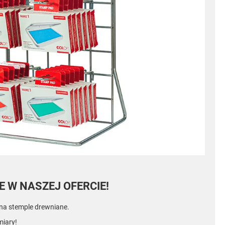
 W NASZEJ OFERCIE!
na stemple drewniane.
miary!