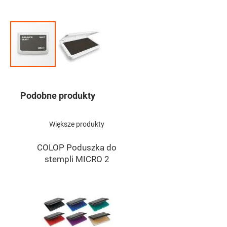
Przejdź
na
początek
Podobne produkty
galerii
Większe produkty
COLOP Poduszka do
stempli MICRO 2