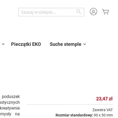
Mój 
Wyszukaj
Wyszukaj
Pieczątki EKO
Suche stemple
ę poduszek
23,47 zł
stycznych
 kreatywnie
Zawiera VAT
omysły na
Rozmiar standardowy:
90 x 50 mm