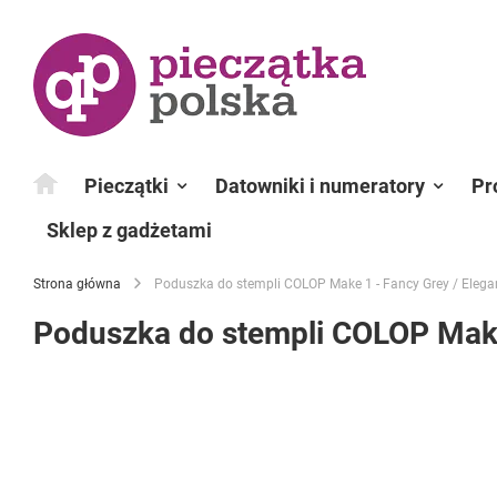
Przejdź
do
treści
Pieczątki
Datowniki i numeratory
Pr
Sklep z gadżetami
Strona główna
Poduszka do stempli COLOP Make 1 - Fancy Grey / Elegan
Poduszka do stempli COLOP Make 
Przejdź
na
koniec
galerii