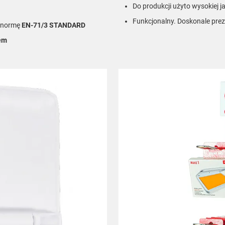
Do produkcji użyto wysokiej j
Funkcjonalny. Doskonale prez
ą normę
EN-71/3 STANDARD
em