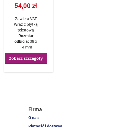
54,00 zł
Zawiera VAT
Wraz z płytką
tekstową
Rozmiar
odbicia:
38 x
14 mm
Zobacz szczegóły
Firma
O nas
Płatność i dostawa