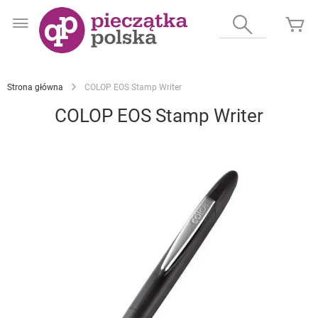
Przejdź
do
Wyszukaj
Mó
treści
Strona główna
COLOP EOS Stamp Writer
COLOP EOS Stamp Writer
Przejdź
na
koniec
galerii