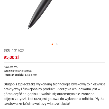
Przejdź
SKU
131623
na
95,00 zł
początek
galerii
Zawiera VAT
Wraz z płytką tekstową
Rozmiar odbicia:
33 x 8 mm
Długopis z pieczątką
wykonaną technologią błyskową to niezwykle
praktyczny i funkcjonalny produkt. Pieczątka
wbudowana jest w
górną część długopisu. Uwalnia się automatycznie, zaraz po
zdjęciu zatyczki i od razu jest gotowa do wykonania odbicia. Płytka
tekstowa zmieści nawet trzy wiersze tekstu!