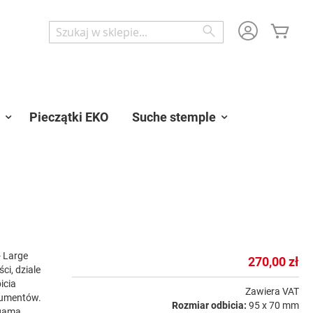
Mój 
Wyszukaj
Wyszukaj
Pieczątki EKO
Suche stemple
- Large
270,00 zł
ci, dziale
icia
Zawiera VAT
kumentów.
Rozmiar odbicia:
95 x 70 mm
 gama