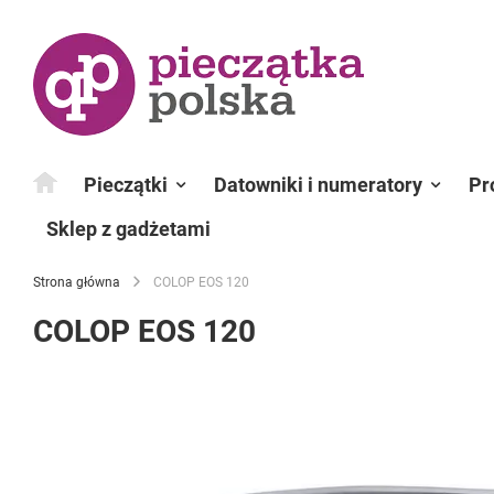
Przejdź
do
treści
Pieczątki
Datowniki i numeratory
Pr
Sklep z gadżetami
Strona główna
COLOP EOS 120
COLOP EOS 120
Przejdź
na
koniec
galerii