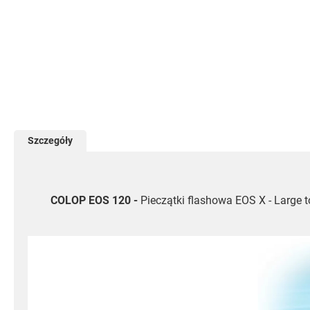
Przejdź
na
początek
galerii
Szczegóły
COLOP EOS 120 -
Pieczątki flashowa EOS X - Large 