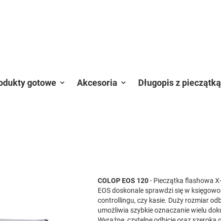
odukty gotowe
Akcesoria
Długopis z pieczątką
COLOP EOS 120
- Pieczątka flashowa X
EOS doskonale sprawdzi się w księgowoś
controllingu, czy kasie. Duży rozmiar odb
umożliwia szybkie oznaczanie wielu do
Wyraźne, czytelne odbicie oraz szeroka