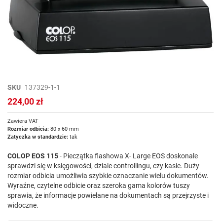
Przejdź
SKU
137329-1-1
na
224,00 zł
początek
galerii
Zawiera VAT
Rozmiar odbicia:
80 x 60 mm
Zatyczka w standardzie:
tak
COLOP EOS 115
- Pieczątka flashowa X- Large EOS doskonale
sprawdzi się w księgowości, dziale controllingu, czy kasie. Duży
rozmiar odbicia umożliwia szybkie oznaczanie wielu dokumentów.
Wyraźne, czytelne odbicie oraz szeroka gama kolorów tuszy
sprawia, że informacje powielane na dokumentach są przejrzyste i
widoczne.