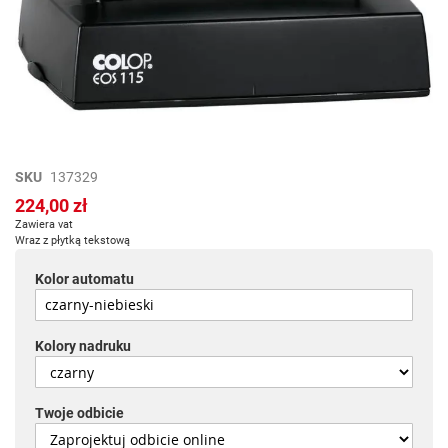
Przejdź
SKU
137329
na
224,00 zł
początek
Zawiera vat
galerii
Wraz z płytką tekstową
Kolor automatu
Kolory nadruku
Twoje odbicie