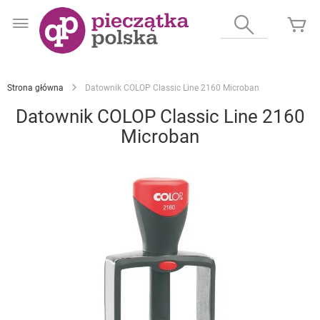
Przejdź
do
Wyszukaj
Mó
treści
Strona główna
Datownik COLOP Classic Line 2160 Microban
Datownik COLOP Classic Line 2160
Microban
Przejdź
na
koniec
galerii