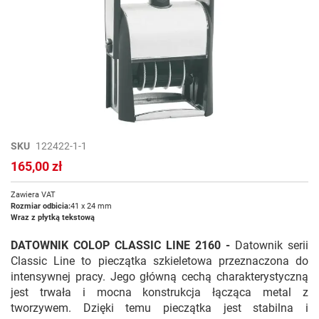
Przejdź
SKU
122422-1-1
na
165,00 zł
początek
galerii
Zawiera VAT
Rozmiar odbicia:
41 x 24 mm
Wraz z płytką tekstową
DATOWNIK COLOP CLASSIC LINE 2160 -
Datownik serii
Classic Line to pieczątka szkieletowa przeznaczona do
intensywnej pracy. Jego główną cechą charakterystyczną
jest trwała i mocna konstrukcja łącząca metal z
tworzywem. Dzięki temu pieczątka jest stabilna i