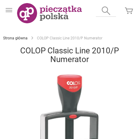
Przejdź
do
Wyszukaj
Mó
treści
Strona główna
COLOP Classic Line 2010/P Numerator
COLOP Classic Line 2010/P
Numerator
Przejdź
na
koniec
galerii