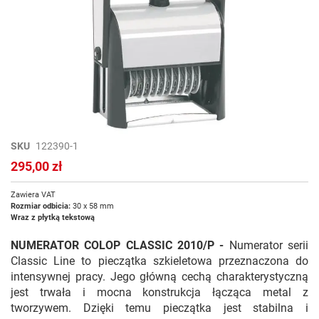
Przejdź
SKU
122390-1
na
295,00 zł
początek
galerii
Zawiera VAT
Rozmiar odbicia:
30 x 58 mm
Wraz z płytką tekstową
NUMERATOR COLOP CLASSIC 2010/P -
Numerator serii
Classic Line to pieczątka szkieletowa przeznaczona do
intensywnej pracy. Jego główną cechą charakterystyczną
jest trwała i mocna konstrukcja łącząca metal z
tworzywem. Dzięki temu pieczątka jest stabilna i