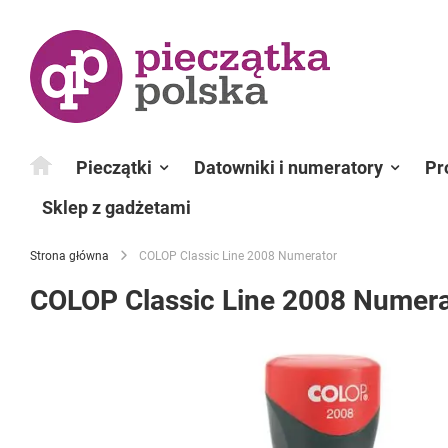
Przejdź
do
treści
Pieczątki
Datowniki i numeratory
Pr
Sklep z gadżetami
Strona główna
COLOP Classic Line 2008 Numerator
COLOP Classic Line 2008 Numera
Przejdź
na
koniec
galerii