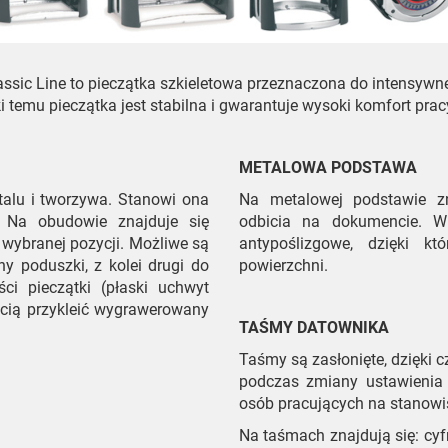
assic Line to pieczątka szkieletowa przeznaczona do intensywne
 temu pieczątka jest stabilna i gwarantuje wysoki komfort pra
METALOWA PODSTAWA
alu i tworzywa. Stanowi ona
Na metalowej podstawie zna
. Na obudowie znajduje się
odbicia na dokumencie. W
 wybranej pozycji. Możliwe są
antypoślizgowe, dzięki k
y poduszki, z kolei drugi do
powierzchni.
i pieczątki (płaski uchwyt
ścią przykleić wygrawerowany
TAŚMY DATOWNIKA
Taśmy są zasłonięte, dzięki 
podczas zmiany ustawienia 
osób pracujących na stanowisk
Na taśmach znajdują się: cyfry