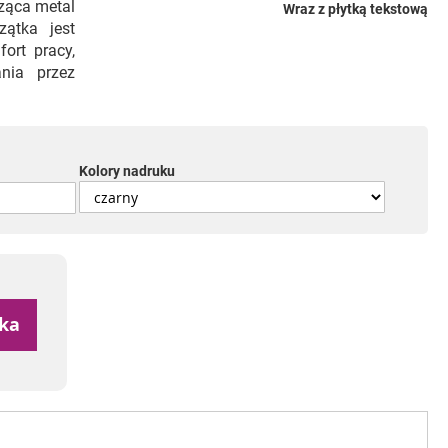
cząca metal
Wraz z płytką tekstową
zątka jest
ort pracy,
nia przez
Kolory nadruku
yka