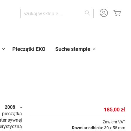
Mój 
Wyszukaj
Wyszukaj
Pieczątki EKO
Suche stemple
 2008 -
185,00 zł
 pieczątka
ntensywnej
Zawiera VAT
erystyczną
Rozmiar odbicia:
30 x 58 mm