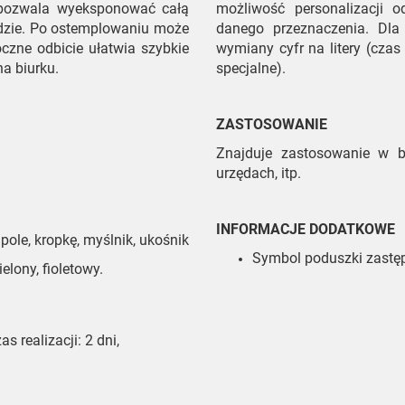
 pozwala wyeksponować całą
możliwość personalizacji 
ardzie. Po ostemplowaniu może
danego przeznaczenia. Dl
czne odbicie ułatwia szybkie
wymiany cyfr na litery (czas 
na biurku.
specjalne).
ZASTOSOWANIE
Znajduje zastosowanie w b
urzędach, itp.
INFORMACJE DODATKOWE
pole, kropkę, myślnik, ukośnik
Symbol poduszki zastęp
ielony, fioletowy.
s realizacji: 2 dni,