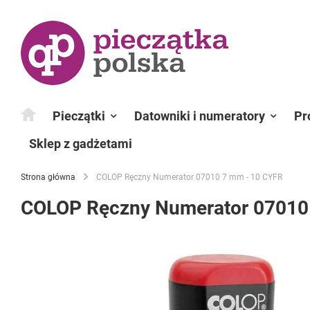
Przejdź
do
treści
Pieczątki
Datowniki i numeratory
Pr
Sklep z gadżetami
Strona główna
COLOP Ręczny Numerator 07010 7 mm - 10 CYFR
COLOP Ręczny Numerator 07010
Przejdź
na
koniec
galerii