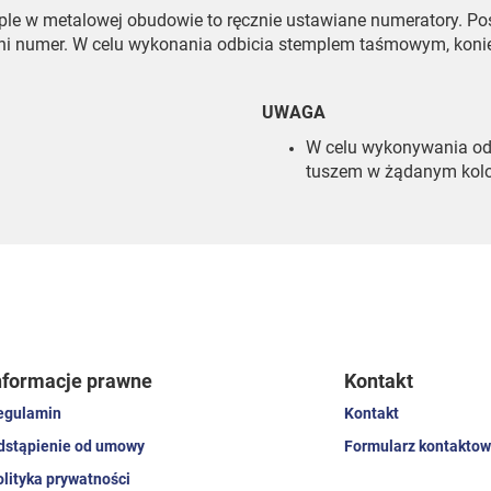
le w metalowej obudowie to ręcznie ustawiane numeratory. Pos
i numer. W celu wykonania odbicia stemplem taśmowym, koniec
UWAGA
W celu wykonywania odb
tuszem w żądanym kolo
nformacje prawne
Kontakt
egulamin
Kontakt
dstąpienie od umowy
Formularz kontaktow
olityka prywatności