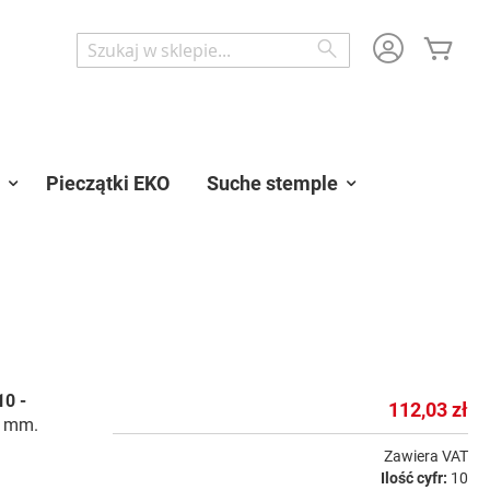
Mój 
Wyszukaj
Wyszukaj
Pieczątki EKO
Suche stemple
0 -
112,03 zł
7 mm.
Zawiera VAT
Ilość cyfr:
10