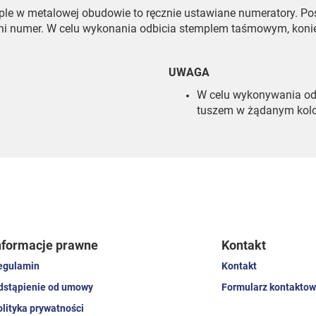
le w metalowej obudowie to ręcznie ustawiane numeratory. Pos
i numer. W celu wykonania odbicia stemplem taśmowym, koniec
UWAGA
W celu wykonywania odb
tuszem w żądanym kolo
nformacje prawne
Kontakt
egulamin
Kontakt
dstąpienie od umowy
Formularz kontaktow
olityka prywatności