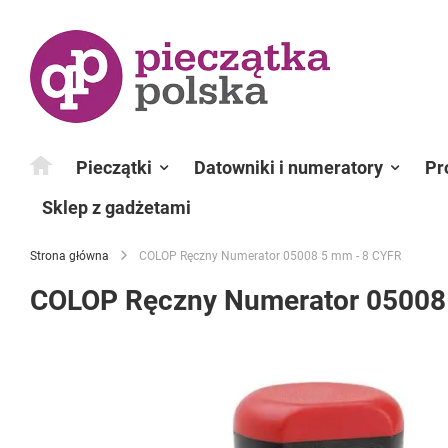
Przejdź
do
treści
Pieczątki
Datowniki i numeratory
Pr
Sklep z gadżetami
Strona główna
COLOP Ręczny Numerator 05008 5 mm - 8 CYFR
COLOP Ręczny Numerator 05008
Przejdź
na
koniec
galerii