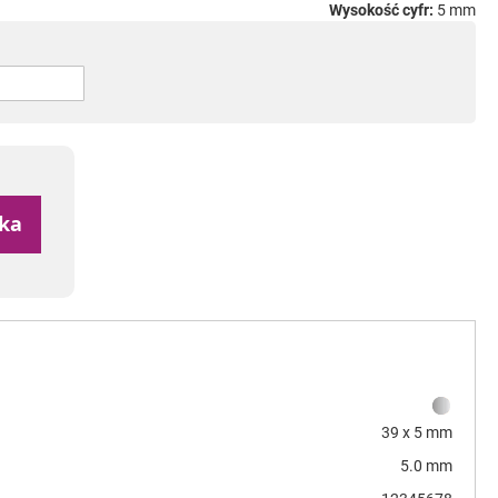
Wysokość cyfr:
5 mm
yka
39 x 5 mm
5.0 mm