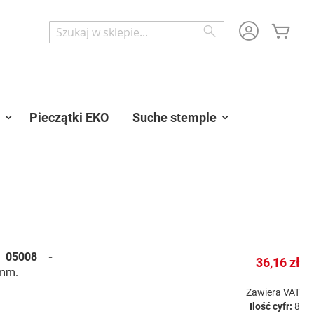
Mój 
Wyszukaj
Wyszukaj
Pieczątki EKO
Suche stemple
05008 -
36,16 zł
 mm.
Zawiera VAT
Ilość cyfr:
8