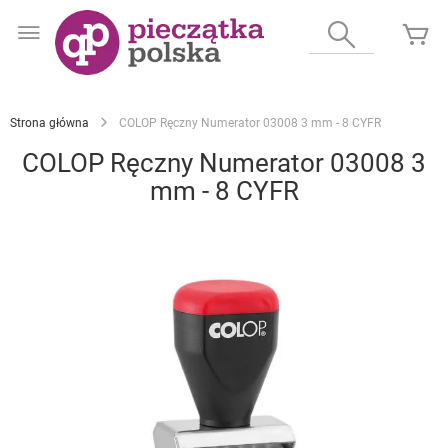
Przejdź
do
Wyszukaj
Mó
treści
Strona główna
COLOP Ręczny Numerator 03008 3 mm - 8 CYFR
COLOP Ręczny Numerator 03008 3
mm - 8 CYFR
Przejdź
na
koniec
galerii