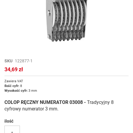
Przejdź
SKU
122877-1
na
34,69 zł
początek
galerii
Zawiera VAT
Ilość cyfr:
8
Wysokość cyfr:
3 mm
COLOP RĘCZNY NUMERATOR 03
008
-
Tradycyjny 8
cyfrowy numerator 3 mm.
ilość